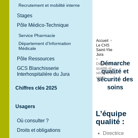
Recrutement et mobilité interne
Stages
Pôle Médico-Technique
Service Pharmacie
Accueil
>
Département d’Information
Le CHS
Médicale
Saint-Ylie
Jura
Pôle Ressources
>
Démarche
Démarche
GCS Blanchisserie
qualité et
qualité et
sécurité des
Interhospitalière du Jura
soins
sécurité des
soins
Chiffres clés 2025
Usagers
L’équipe
qualité :
Où consulter ?
Droits et obligations
Directrice