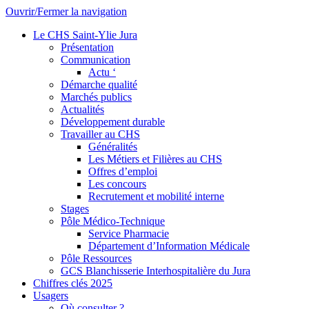
Ouvrir/Fermer la navigation
Le CHS Saint-Ylie Jura
Présentation
Communication
Actu ‘
Démarche qualité
Marchés publics
Actualités
Développement durable
Travailler au CHS
Généralités
Les Métiers et Filières au CHS
Offres d’emploi
Les concours
Recrutement et mobilité interne
Stages
Pôle Médico-Technique
Service Pharmacie
Département d’Information Médicale
Pôle Ressources
GCS Blanchisserie Interhospitalière du Jura
Chiffres clés 2025
Usagers
Où consulter ?