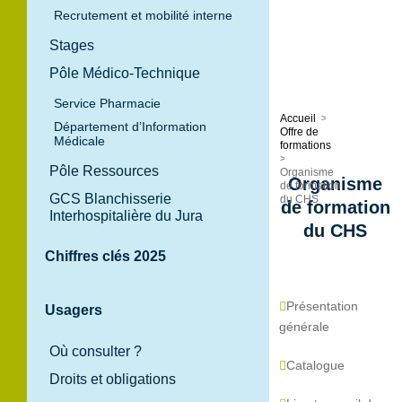
Recrutement et mobilité interne
Stages
Pôle Médico-Technique
Service Pharmacie
Accueil
>
Département d’Information
Offre de
Médicale
formations
>
Pôle Ressources
Organisme
Organisme
de formation
GCS Blanchisserie
du CHS
de formation
Interhospitalière du Jura
du CHS
Chiffres clés 2025
Présentation
Usagers
générale
Où consulter ?
Catalogue
Droits et obligations