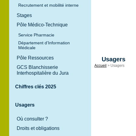
Recrutement et mobilité interne
Stages
Pôle Médico-Technique
Service Pharmacie
Département d’Information
Médicale
Pôle Ressources
Usagers
Accueil
>
Usagers
GCS Blanchisserie
Accès aux
Interhospitalière du Jura
soins,
démarches
Chiffres clés 2025
administrative
modes
Usagers
d’hospitalisati
ou encore
Où consulter ?
activités :
Retrouvez
Droits et obligations
ici