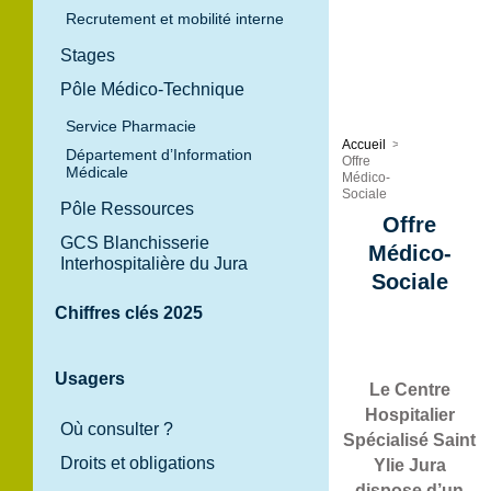
Recrutement et mobilité interne
Stages
Pôle Médico-Technique
Service Pharmacie
Accueil
>
Département d’Information
Offre
Médicale
Médico-
Sociale
Pôle Ressources
Offre
GCS Blanchisserie
Médico-
Interhospitalière du Jura
Sociale
Chiffres clés 2025
Usagers
Le Centre
Hospitalier
Où consulter ?
Spécialisé Saint
Droits et obligations
Ylie Jura
dispose d’un