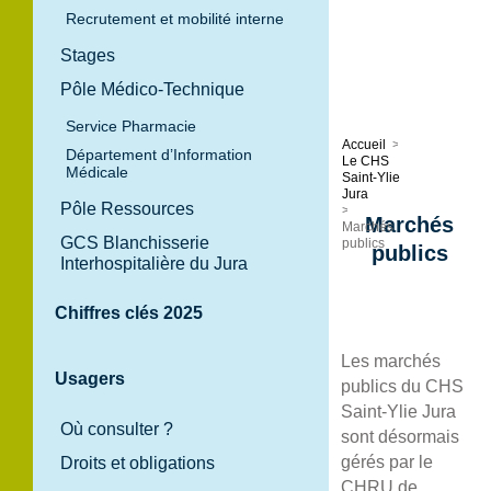
Recrutement et mobilité interne
Stages
Pôle Médico-Technique
Service Pharmacie
Accueil
>
Département d’Information
Le CHS
Médicale
Saint-Ylie
Jura
Pôle Ressources
>
Marchés
Marchés
GCS Blanchisserie
publics
publics
Interhospitalière du Jura
Chiffres clés 2025
Les marchés
Usagers
publics du CHS
Saint-Ylie Jura
Où consulter ?
sont désormais
gérés par le
Droits et obligations
CHRU de