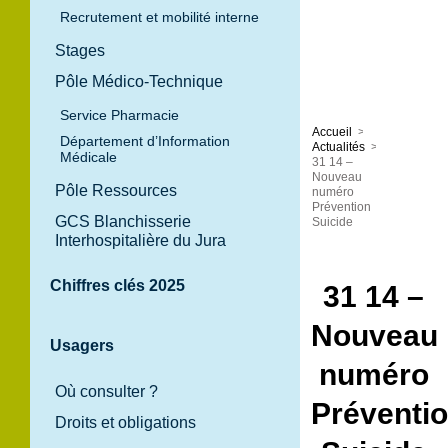
Recrutement et mobilité interne
Stages
Pôle Médico-Technique
Service Pharmacie
Accueil
>
Département d’Information
Actualités
>
Médicale
31 14 –
Nouveau
Pôle Ressources
numéro
Prévention
GCS Blanchisserie
Suicide
Interhospitalière du Jura
Chiffres clés 2025
31 14 –
Nouveau
Usagers
numéro
Où consulter ?
Préventi
Droits et obligations