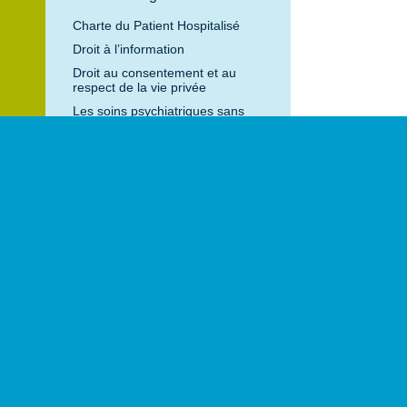
Charte du Patient Hospitalisé
Droit à l’information
Droit au consentement et au
respect de la vie privée
Les soins psychiatriques sans
consentement
La personne de confiance
La CDU
La Commission Départementale
des Soins Psychiatriques
Le Contrôleur Général des lieux
de privation de liberté
Protection des majeurs
vulnérables
Plaintes et réclamations
Votre séjour
L’admission
Le Régime de soins