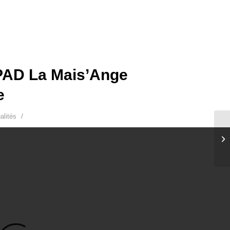
PAD La Mais’Ange
e
/
alités