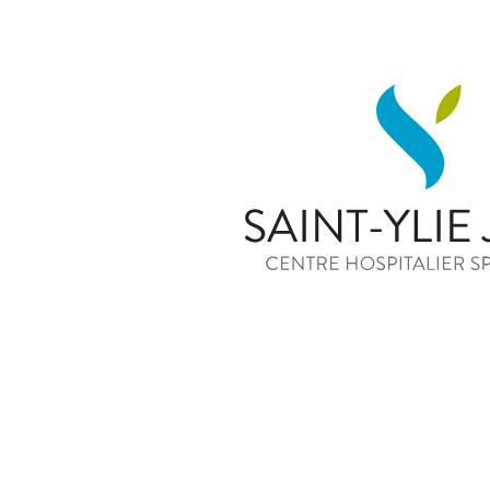
120 Route Nationale B
39100 Dole
Tél. 03 84 82 97 9