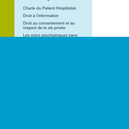
Charte du Patient Hospitalisé
Droit à l’information
Droit au consentement et au
respect de la vie privée
Les soins psychiatriques sans
consentement
La personne de confiance
La CDU
La Commission Départementale
des Soins Psychiatriques
Le Contrôleur Général des lieux
de privation de liberté
Protection des majeurs
vulnérables
Plaintes et réclamations
Votre séjour
L’admission
Le Régime de soins