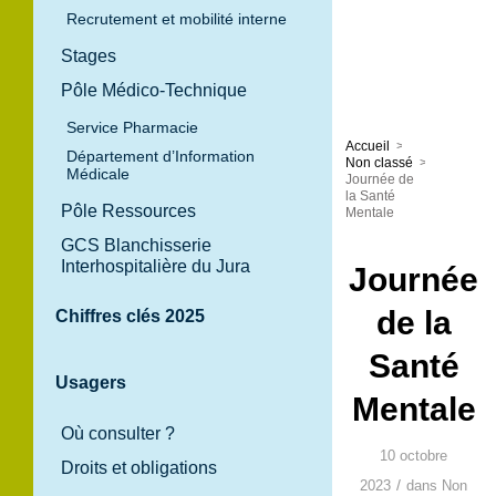
Recrutement et mobilité interne
Stages
Pôle Médico-Technique
Service Pharmacie
Accueil
>
Département d’Information
Non classé
>
Médicale
Journée de
la Santé
Pôle Ressources
Mentale
GCS Blanchisserie
Interhospitalière du Jura
Journée
de la
Chiffres clés 2025
Santé
Usagers
Mentale
Où consulter ?
10 octobre
Droits et obligations
/
2023
dans
Non