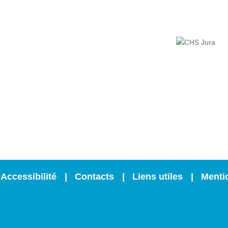
120 Route Nationale B
39100 Dole
Tél. 03 84 82 97 9
Accessibilité
Contacts
Liens utiles
Menti