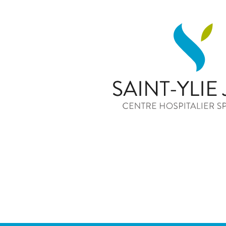
120 Route Nationale B
39100 Dole
Tél. 03 84 82 97 9