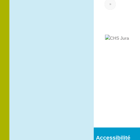
»
120 Route
Nationale BP
100
39100 Dole
Tél. 03 84 82 97
97
Accessibilité