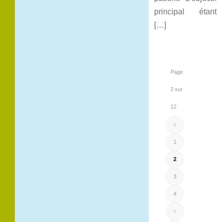
principal étant
[…]
Page
2 sur
12
‹
1
2
3
4
›