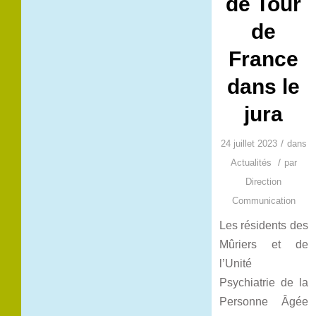
de Tour
de
France
dans le
jura
/
24 juillet 2023
dans
/
Actualités
par
Direction
Communication
Les résidents des
Mûriers et de
l’Unité
Psychiatrie de la
Personne Âgée